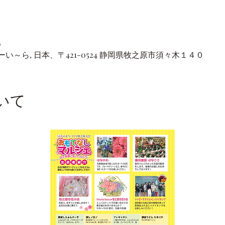
0
～ら, 日本、〒421-0524 静岡県牧之原市須々木１４０
いて