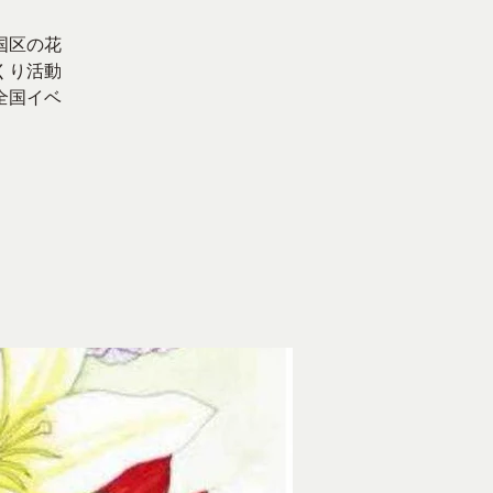
国区の花
くり活動
全国イベ