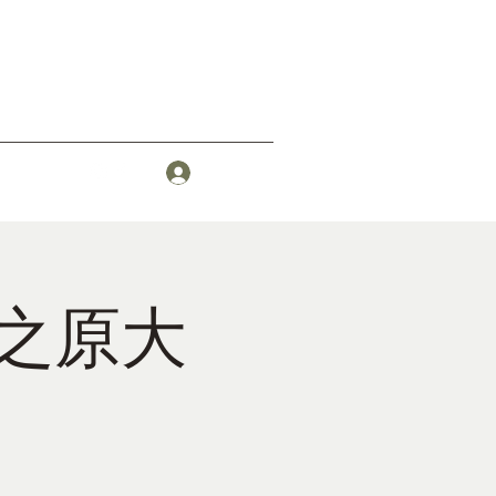
その他
ログイン
之原大