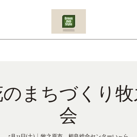
e
グリーンレンタル
植え替え
お祝い植物
イベント
植栽
花のまちづくり牧
会
5月31日(土)
  |  
牧之原市 相良総合センターい～ら