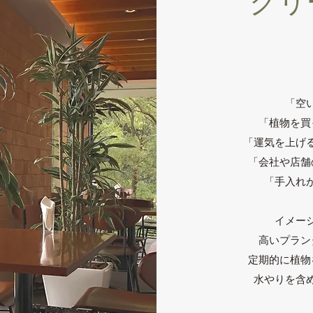
グリ
「空
「植物を買
「運気を上げ
「会社や店舗
「手入れ
イメー
高いプラン
定期的に植物
水やりを含